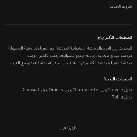
شروط الخدمة
الصفحات الأكثر زيارة
التحدث إلى الغرباء
الدردشة العشوائية
الدردشة مع الغرباء
الدردشة المجهولة
دردشة فيديو مجانية
دردشة فيديو عشوائية
دردشة كاميرا الويب
دردشة الغرباء
دردشة الكاميرا
دردشة فيديو مجهولة
دردشة فيديو مع الغرباء
المنصات البديلة
بديل Omegle
بديل Chatroulette
بديل Ome.tv
بديل Camsurf
بديل Tohla
ظهرنا في