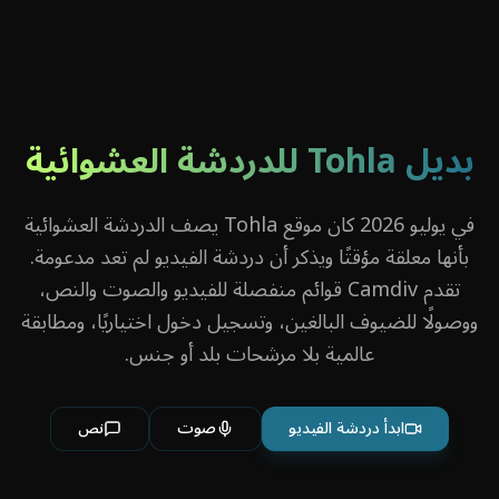
بديل Tohla للدردشة العشوائية
في يوليو 2026 كان موقع Tohla يصف الدردشة العشوائية
بأنها معلقة مؤقتًا ويذكر أن دردشة الفيديو لم تعد مدعومة.
تقدم Camdiv قوائم منفصلة للفيديو والصوت والنص،
ووصولًا للضيوف البالغين، وتسجيل دخول اختياريًا، ومطابقة
عالمية بلا مرشحات بلد أو جنس.
ابدأ دردشة الفيديو
صوت
نص