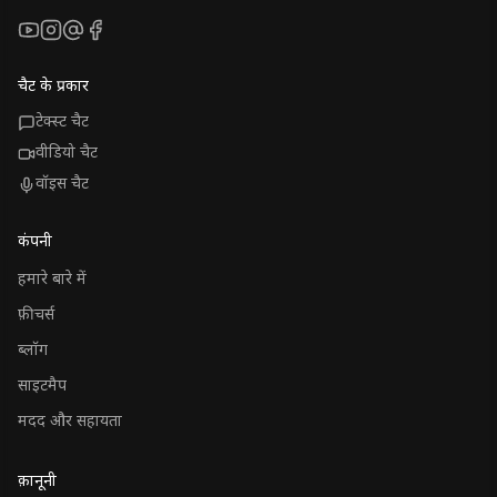
YouTube
Instagram
Threads
Facebook
चैट के प्रकार
टेक्स्ट चैट
वीडियो चैट
वॉइस चैट
कंपनी
हमारे बारे में
फ़ीचर्स
ब्लॉग
साइटमैप
मदद और सहायता
क़ानूनी