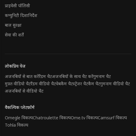
प्राइवेसी पॉलिसी
कम्युनिटी दिशानिर्देश
बाल सुरक्षा
सेवा की शर्तें
लोकप्रिय पेज
अजनबियों से बात करें
रैंडम चैट
अजनबियों के साथ चैट करें
गुमनाम चैट
मुफ़्त वीडियो चैट
रैंडम वीडियो चैट
वेबकैम चैट
स्ट्रेंजर चैट
कैम चैट
गुमनाम वीडियो चैट
अजनबियों से वीडियो चैट
वैकल्पिक प्लेटफ़ॉर्म
Omegle विकल्प
Chatroulette विकल्प
Ome.tv विकल्प
Camsurf विकल्प
Tohla विकल्प