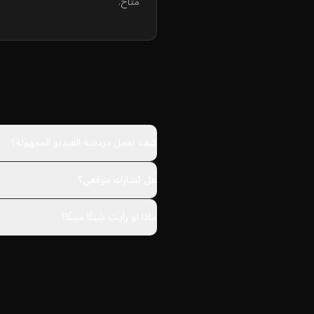
متاح.
كيف تعمل دردشة الفيديو المجهولة؟
هل يُشارَك موقعي؟
ماذا لو رأيت شيئًا سيئًا؟