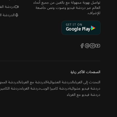
تواصل بهوية مجهولة مع بالغين من جميع أنحاء
دردشة الفي
العالم عبر دردشة فيديو وصوت ونص خاضعة
للإشراف.
الدردشة ال
GET IT ON
Google Play
Facebook
Threads
Instagram
YouTube
الصفحات الأكثر زيارة
التحدث إلى الغرباء
الدردشة العشوائية
الدردشة مع الغرباء
الدردشة المجه
دردشة فيديو عشوائية
دردشة كاميرا الويب
دردشة الغرباء
دردشة الكاميرا
دردشة فيديو مع الغرباء