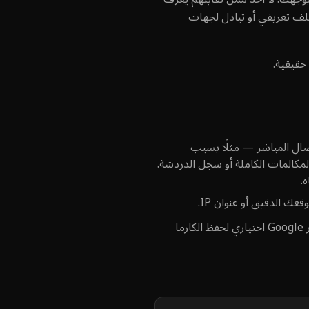
ملف تعريفي أو تبادل لجهات
حقيقية.
تعذّر الاتصال المباشر — مثلًا بسبب
رَّر الوسائط المشفّرة عبر خوادم TURN التي يشغّلها Camdiv. لا نسجّل المكالمات الكاملة أو سجل الدردشة.
.
يمكن للبالغين المتابعة كضيوف بعد سؤالَي العمر والجنس. تسجيل الدخول عبر Google اختياري لحفظ الكارما