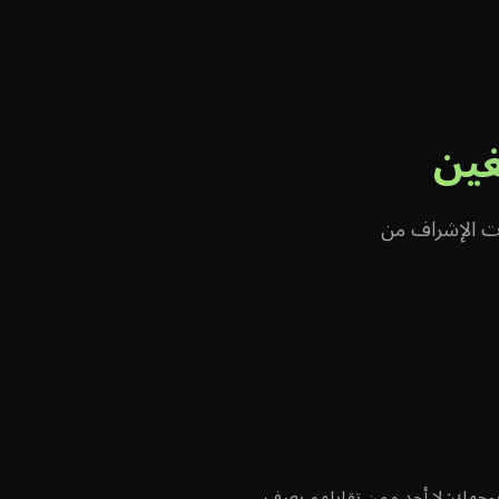
🇸🇦
العربية
تسجيل الدخول
غين
ات الإشراف من
 بوجهك: لا أحد ممن تقابلهم يعرف