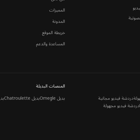
ديو
المميزات
صوتية
المدونة
خريطة الموقع
المساعدة والدعم
المنصات البديلة
ولة
دردشة فيديو مجانية
بديل Omegle
بديل Chatroulette
بديل 
دردشة فيديو مجهولة