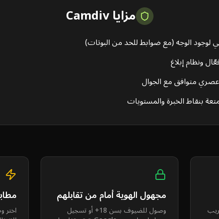
مزايا Camdiv
لوجود الوجه (مع ضوابط للحد من البوتات)
ّال ونظام إبلاغ
صري متوافق مع الجوال
تعة بنقاط الخبرة والمستويات
مجهول الهوية أمام من تقابلهم
مطاب
غريب
وصول للضيوف بسن 18+ أو تسجيل
اختر و