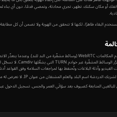
اتفك أو مكان سكنك. تظهر، تجري محادثة، وتمضي قدمًا، دون أي بناء ل
دية.
دم البقاء ظاهرًا، لكنها لا تتحقق من الهوية ولا تضمن أن كل مطابقة 
لمة
تستخدم المكالمات WebRTC (وسائط مشفّرة من الند للند). وعندما ي
تكوينات شبكة أو NAT معيّنة — تُم
 الفيديو وأدلة البلاغات وتُحتفظ بها لمراجعات السلامة وفق القواعد أدناه
الدردشة اسم البلد والعلم المشتقان من عنوان IP. لا نعرض له موقعك الدقيق أو عنوان IP.