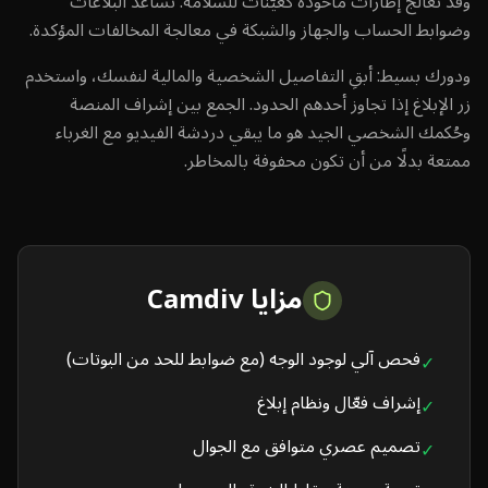
وقد تُعالَج إطارات مأخوذة كعيّنات للسلامة. تساعد البلاغات
وضوابط الحساب والجهاز والشبكة في معالجة المخالفات المؤكدة.
ودورك بسيط: أبقِ التفاصيل الشخصية والمالية لنفسك، واستخدم
زر الإبلاغ إذا تجاوز أحدهم الحدود. الجمع بين إشراف المنصة
وحُكمك الشخصي الجيد هو ما يبقي دردشة الفيديو مع الغرباء
ممتعة بدلًا من أن تكون محفوفة بالمخاطر.
مزايا Camdiv
فحص آلي لوجود الوجه (مع ضوابط للحد من البوتات)
✓
إشراف فعّال ونظام إبلاغ
✓
تصميم عصري متوافق مع الجوال
✓