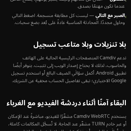
›
عندما تكون مهتمًا بصدق.
الصبر مع التالي
—
ليست كل مطابقة منسجمة. اضغط التالي
›
وحاول مجددًا. المحادثة المناسبة عادةً على بُعد بضع سحبات.
بلا تنزيلات وبلا متاعب تسجيل
تدعم Camdiv المتصفحات الرئيسية الحالية على الهاتف
والحاسوب، لذلك لا يحتاج إصدار الويب إلى تثبيت. يتوفر أيضًا
تطبيق Android. أكمل سؤالَي الضيف البالغ أو استخدم تسجيل
Google الاختياري؛ تبقى تفاصيل الحساب مخفية عن الشريك.
البقاء آمنًا أثناء دردشة الفيديو مع الغرباء
يستخدم Camdiv WebRTC مشفّرًا للفيديو، مباشرةً عند الإمكان
أو عبر خادم TURN مشفّر عند الحاجة. لا تُسجَّل المكالمات كاملة،