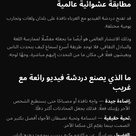
مطابقة عشوائية عالمية
قد تفتح دردشة الفيديو مع الغرباء نافذة على بلدان ولغات وتجارب
يومية مختلفة.
وذلك الانتشار العالمي هو أيضًا ما يجعله مفضّلًا لممارسة اللغة
والتبادل الثقافي. فلا توجد طريقة أسرع لسماع كيف يتحدث الناس
ويعيشون فعلًا في مكان ما من التحدث إليهم مباشرة، وجهًا لوجه.
ما الذي يصنع دردشة فيديو رائعة مع
غريب
إضاءة جيدة
—
واجِه نافذة أو مصباحًا حتى يستطيع الشخص
›
الآخر رؤيتك فعلًا. فذلك يجعل المحادثات أكثر دفئًا.
تحية حقيقية
—
ابتسامة وتحية تضبطان الأجواء أفضل بكثير من
›
الصمت بينما يقيّم كل منكما الآخر.
الفضول
—
اسأل عن مكانهم وكيف يسير يومهم؛ ينفتح الناس