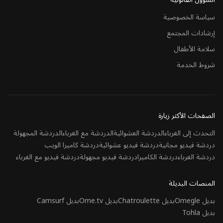
سياسة الخصوصية
إرشادات المجتمع
سلامة الأطفال
شروط الخدمة
الصفحات الأكثر زيارة
التحدث إلى الغرباء
الدردشة العشوائية
الدردشة مع الغرباء
الدردشة المجهولة
دردشة فيديو مجانية
دردشة فيديو عشوائية
دردشة كاميرا الويب
دردشة الغرباء
دردشة الكاميرا
دردشة فيديو مجهولة
دردشة فيديو مع الغرباء
المنصات البديلة
بديل Omegle
بديل Chatroulette
بديل Ome.tv
بديل Camsurf
بديل Tohla