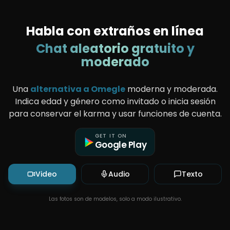
🇮🇳
Aanya
,
24
🇦🇪
Omar
,
26
🇰🇷
Jiwoo
,
23
ONLINE
🇸🇪
Erik
,
25
Habla con extraños en línea
ONLINE
🇮🇳
Aanya
,
24
🇦🇪
Omar
,
26
ONLINE
🇰🇷
Jiwoo
,
23
🇳🇬
Amara
,
24
Chat aleatorio gratuito y
ONLINE
🇸🇪
Erik
,
25
🇲🇽
Mateo
,
25
ONLINE
🇮🇳
Aanya
,
24
🇹🇷
Layla
,
22
moderado
ONLINE
🇦🇪
Omar
,
26
🇳🇬
Amara
,
24
ONLINE
🇰🇷
Jiwoo
,
23
🇲🇽
Mateo
,
25
ONLINE
ONLINE
🇸🇪
Erik
,
25
🇹🇷
Layla
,
22
ONLINE
ONLINE
🇮🇳
Aanya
,
24
🇳🇬
Amara
,
24
🇦🇪
Omar
,
26
🇲🇽
Mateo
,
25
Una
alternativa a Omegle
moderna y moderada.
ONLINE
ONLINE
🇰🇷
Jiwoo
,
23
🇹🇷
Layla
,
22
ONLINE
ONLINE
🇸🇪
Erik
,
25
🇳🇬
Amara
,
24
Indica edad y género como invitado o inicia sesión
ONLINE
🇲🇽
Mateo
,
25
ONLINE
🇹🇷
Layla
,
22
para conservar el karma y usar funciones de cuenta.
ONLINE
ONLINE
ONLINE
GET IT ON
Google Play
Video
Audio
Texto
Las fotos son de modelos, solo a modo ilustrativo.