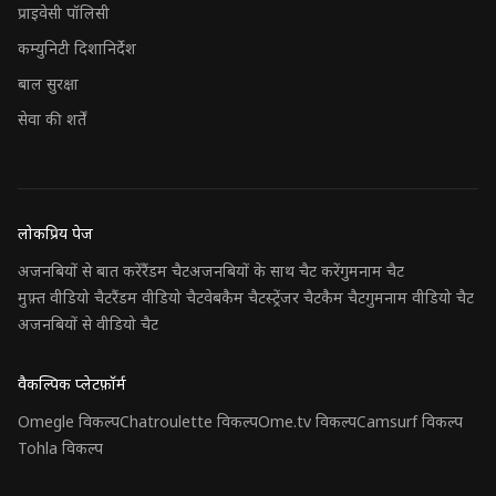
प्राइवेसी पॉलिसी
कम्युनिटी दिशानिर्देश
बाल सुरक्षा
सेवा की शर्तें
लोकप्रिय पेज
अजनबियों से बात करें
रैंडम चैट
अजनबियों के साथ चैट करें
गुमनाम चैट
मुफ़्त वीडियो चैट
रैंडम वीडियो चैट
वेबकैम चैट
स्ट्रेंजर चैट
कैम चैट
गुमनाम वीडियो चैट
अजनबियों से वीडियो चैट
वैकल्पिक प्लेटफ़ॉर्म
Omegle विकल्प
Chatroulette विकल्प
Ome.tv विकल्प
Camsurf विकल्प
Tohla विकल्प