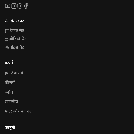
YouTube
Instagram
Threads
Facebook
चैट के प्रकार
टेक्स्ट चैट
वीडियो चैट
वॉइस चैट
कंपनी
हमारे बारे में
फ़ीचर्स
ब्लॉग
साइटमैप
मदद और सहायता
क़ानूनी