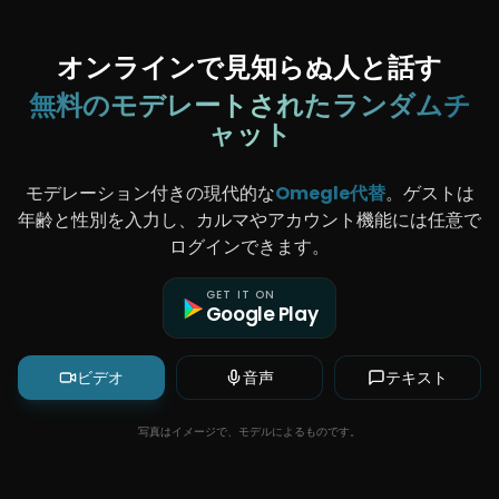
🇮🇳
Aanya
,
24
🇦🇪
Omar
,
26
🇰🇷
Jiwoo
,
23
ONLINE
🇸🇪
Erik
,
25
オンラインで見知らぬ人と話す
ONLINE
🇮🇳
Aanya
,
24
🇦🇪
Omar
,
26
ONLINE
🇰🇷
Jiwoo
,
23
🇳🇬
Amara
,
24
無料のモデレートされたランダムチ
ONLINE
🇸🇪
Erik
,
25
🇲🇽
Mateo
,
25
ONLINE
🇮🇳
Aanya
,
24
🇹🇷
Layla
,
22
ャット
ONLINE
🇦🇪
Omar
,
26
🇳🇬
Amara
,
24
ONLINE
🇰🇷
Jiwoo
,
23
🇲🇽
Mateo
,
25
ONLINE
ONLINE
🇸🇪
Erik
,
25
🇹🇷
Layla
,
22
ONLINE
ONLINE
🇮🇳
Aanya
,
24
🇳🇬
Amara
,
24
🇦🇪
Omar
,
26
🇲🇽
Mateo
,
25
モデレーション付きの現代的な
Omegle代替
。ゲストは
ONLINE
ONLINE
🇰🇷
Jiwoo
,
23
🇹🇷
Layla
,
22
ONLINE
ONLINE
🇸🇪
Erik
,
25
🇳🇬
Amara
,
24
年齢と性別を入力し、カルマやアカウント機能には任意で
ONLINE
🇲🇽
Mateo
,
25
ONLINE
🇹🇷
Layla
,
22
ログインできます。
ONLINE
ONLINE
ONLINE
GET IT ON
Google Play
ビデオ
音声
テキスト
写真はイメージで、モデルによるものです。