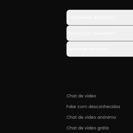
É realmente aleatório?
Posso pular pessoas?
Tem chat de texto?
Chat de vídeo
Falar com desconhecidos
Chat de vídeo anônimo
Chat de vídeo grátis