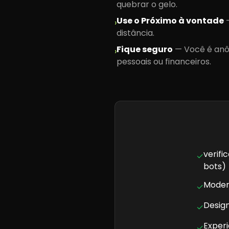
quebrar o gelo.
Use o Próximo à vontade
›
distância.
Fique seguro
—
Você é anô
›
pessoais ou financeiros.
verifi
✓
bots)
Moder
✓
Desig
✓
Experi
✓