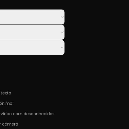
 texto
nônimo
 vídeo com desconhecidos
r câmera