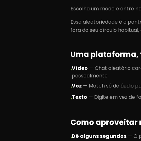
Escolha um modo e entre na 
Essa aleatoriedade é o pont
fora do seu círculo habitual,
Uma plataforma, 
Vídeo
—
Chat aleatório ca
›
pessoalmente.
Voz
—
Match só de áudio pa
›
Texto
—
Digite em vez de f
›
Como aproveitar m
Dê alguns segundos
—
O 
›