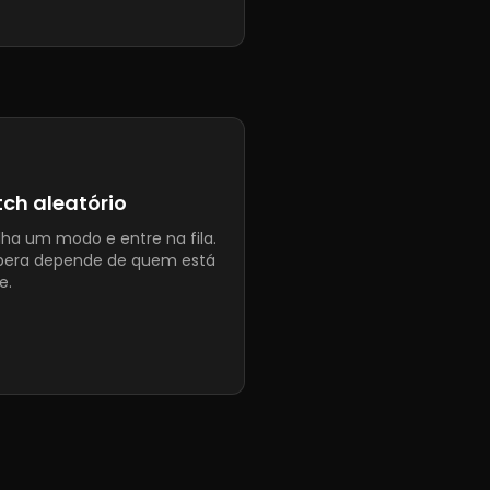
ch aleatório
lha um modo e entre na fila.
pera depende de quem está
e.