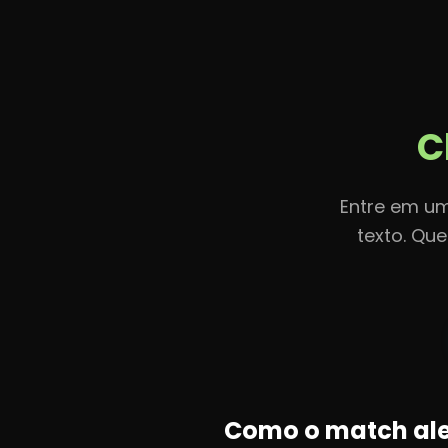
Início
R
C
Entre em um
texto. Qu
Como o match ale