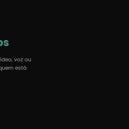
🇧🇷
Português
Entrar
os
ídeo, voz ou
 quem está