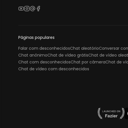
YouTube
Instagram
Threads
Facebook
Páginas populares
Falar com desconhecidos
Chat aleatório
Conversar co
Chat anônimo
Chat de vídeo grátis
Chat de vídeo aleat
Chat com desconhecidos
Chat por câmera
Chat de v
Chat de vídeo com desconhecidos