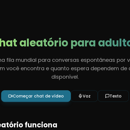
ecursos
Sobre
Contato
Diretrizes
Ajuda
hat aleatório para adult
a fila mundial para conversas espontâneas por v
em você encontra e quanto espera dependem de
disponível.
Começar chat de vídeo
Voz
Texto
atório funciona