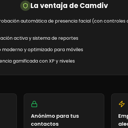
La ventaja de Camdiv
obación automática de presencia facial (con controles 
ción activa y sistema de reportes
o moderno y optimizado para móviles
encia gamificada con XP y niveles
Anónimo para tus
Emp
contactos
ale