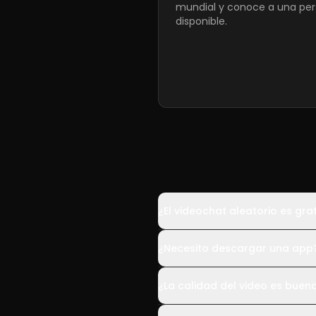
mundial y conoce a una pe
disponible.
¿El videochat aleatorio es grat
¿Necesito descargar una app
¿La calidad del video es buen