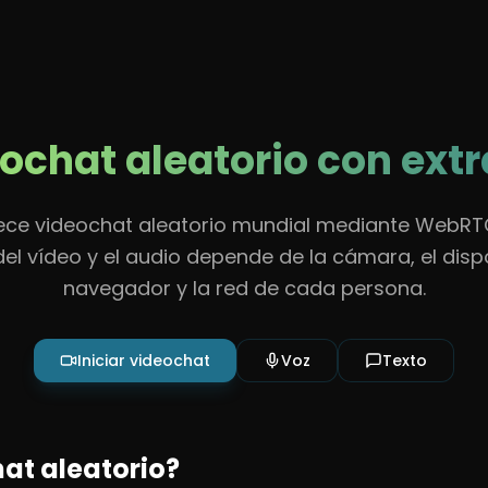
nes
Acerca de
Contacto
Normas
Ayuda
ochat aleatorio con ext
ce videochat aleatorio mundial mediante WebRTC
del vídeo y el audio depende de la cámara, el dispos
navegador y la red de cada persona.
Iniciar videochat
Voz
Texto
hat aleatorio?