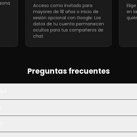
rsona
Acceso como invitado para
Elig
mayores de 18 años o inicio de
en l
sesión opcional con Google. Los
quié
datos de tu cuenta permanecen
ocultos para tus compañeros de
chat.
Preguntas frecuentes
is?
?
a?