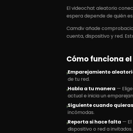
El videochat aleatorio conect
espera depende de quién est
Camdiv añade comprobacion
cuenta, dispositivo y red. Es
Cómo funciona el
Emparejamiento aleatori
›
de tu red.
Habla a tu manera
—
Elig
›
actual e inicia un empareja
Siguiente cuando quiera
›
incómodas.
Reporta si hace falta
—
El
›
dispositivo o red a invitados.