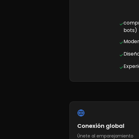
compr
✓
bots)
Modera
✓
Diseñ
✓
Experi
✓
Conexión global
Únete al emparejamiento