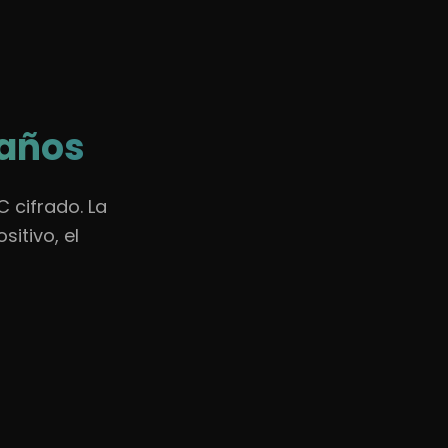
🇪🇸
Español
Iniciar sesión
raños
 cifrado. La
itivo, el