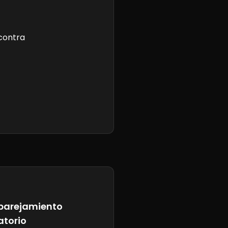
contra
arejamiento
atorio