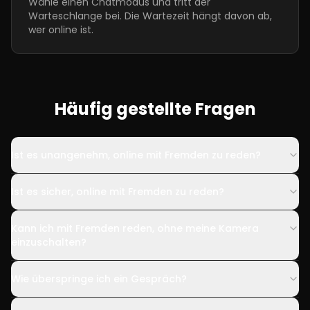
Wähle einen Chatmodus und tritt der
Warteschlange bei. Die Wartezeit hängt davon ab,
wer online ist.
Häufig gestellte Fragen
Ist es unangenehm, online mit Fremden zu reden?
Ist es sicher, online mit Fremden zu reden?
Kann ich mit Fremden reden, ohne meine Kamera
einzuschalten?
Wie überspringe ich ein Gespräch?